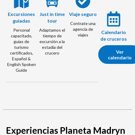
Excursiones
Just in time
Viaje seguro
guiadas
tour
Contrate una
agencia de
Personal
Adaptamos el
Calendario
viajes
capacitado,
tiempo de
de cruceros
guías de
excursión a la
turismo
estadía del
Ver
certificados,
crucero
calendario
Español &
English Spoken
Guide
Experiencias Planeta Madryn