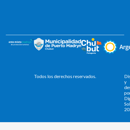
Todos los derechos reservados.
Di
y
de
po
Di
Sol
20