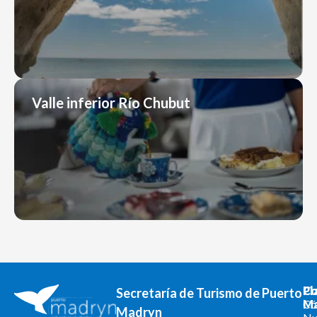
Valle inferior Río Chubut
Co
Pl
Secretaría de Turismo de Puerto
Ma
Có
Madryn