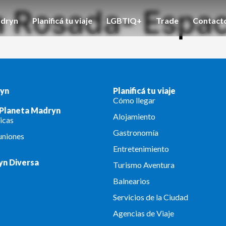
a Rosada- Espa
dryn
Planificá tu viaje
LGBTIQ+
Trade
Contact
yn
Planificá tu viaje
Cómo llegar
 Planeta Madryn
Alojamiento
icas
Gastronomía
uniones
Entretenimiento
yn Diversa
Turismo Aventura
Balnearios
Servicios de la Ciudad
Agencias de Viaje