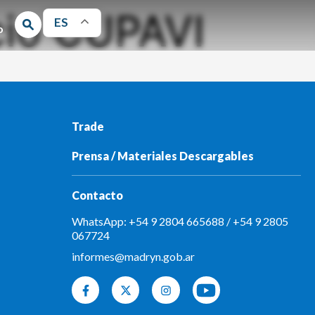
cio CUPAVI
ES
o
Trade
Prensa / Materiales Descargables
Contacto
WhatsApp:
+54 9 2804 665688
/
+54 9 2805
067724
informes@madryn.gob.ar